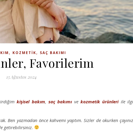
,
,
AKIM
KOZMETIK
SAÇ BAKIMI
nler, Favorilerim
15 Ağustos 2024
tirdiğim
kişisel bakım
,
saç bakımı
ve
kozmetik
ürünleri
ile ilgi
ak. Ben yazmadan önce kahvemi yaptım. Sizler de okurken çayınız
le getirebilirsiniz.