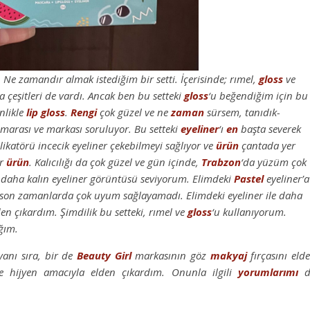
m. Ne zamandır almak istediğim bir setti. İçerisinde; rımel,
gloss
ve
çeşitleri de vardı. Ancak ben bu setteki
gloss
‘u beğendiğim için bu
inlikle
lip gloss
.
Rengi
çok güzel ve ne
zaman
sürsem, tanıdık-
umarası ve markası soruluyor. Bu setteki
eyeliner
‘ı
en
başta severek
ikatörü incecik eyeliner çekebilmeyi sağlıyor ve
ürün
çantada yer
ir
ürün
. Kalıcılığı da çok güzel ve gün içinde,
Trabzon
‘da yüzüm çok
 daha kalın eyeliner görüntüsü seviyorum. Elimdeki
Pastel
eyeliner’a
on zamanlarda çok uyum sağlayamadı. Elimdeki eyeliner ile daha
en çıkardım. Şimdilik bu setteki, rımel ve
gloss
‘u kullanıyorum.
ğım.
anı sıra, bir de
Beauty Girl
markasının göz
makyaj
fırçasını eld
 hijyen amacıyla elden çıkardım. Onunla ilgili
yorumlarımı
d