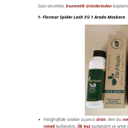
Söze öncelikle,
kozmetik
ürünlerinden
başlama
1- Flormar Spider Lash 3’ü 1 Arada Maskara
Fotoğraftaki soldan üçüncü
ürün
. Ben bu
rı
rımeli
kullandım.
İlk kez
kullandım ve artık 