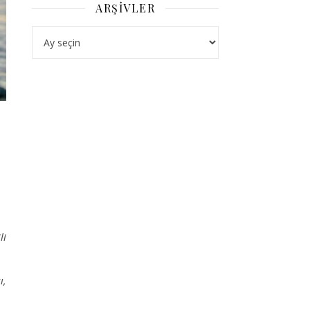
ARŞIVLER
Arşivler
li
ı,