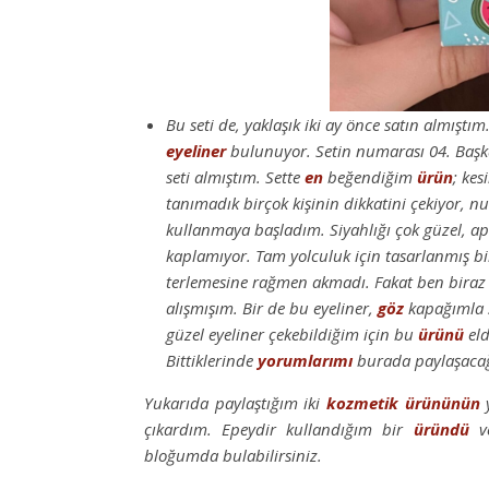
Bu seti de, yaklaşık iki ay önce satın almıştı
eyeliner
bulunuyor. Setin numarası 04. Başka 
seti almıştım. Sette
en
beğendiğim
ürün
; kes
tanımadık birçok kişinin dikkatini çekiyor, n
kullanmaya başladım. Siyahlığı çok güzel, apl
kaplamıyor. Tam yolculuk için tasarlanmış b
terlemesine rağmen akmadı. Fakat ben biraz
alışmışım. Bir de bu eyeliner,
göz
kapağımla s
güzel eyeliner çekebildiğim için bu
ürünü
eld
Bittiklerinde
yorumlarımı
burada paylaşaca
Yukarıda paylaştığım iki
kozmetik
ürününün
y
çıkardım. Epeydir kullandığım bir
üründü
ve
bloğumda bulabilirsiniz.