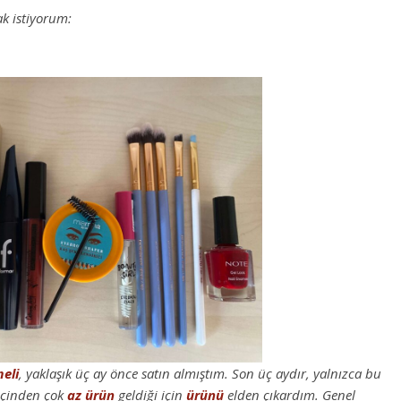
k istiyorum:
meli
, yaklaşık üç ay önce satın almıştım. Son üç aydır, yalnızca bu
içinden çok
az
ürün
geldiği için
ürünü
elden çıkardım. Genel