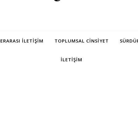
LERARASI İLETIŞIM
TOPLUMSAL CINSIYET
SÜRDÜR
İLETIŞIM