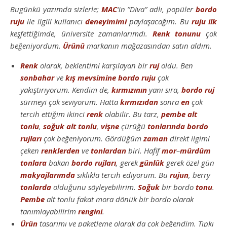
Bugünkü yazımda sizlerle;
MAC
‘in ”Diva” adlı, popüler
bordo
ruju
ile ilgili kullanıcı
deneyimimi
paylaşacağım. Bu
ruju
ilk
keşfettiğimde, üniversite zamanlarımdı.
Renk
tonunu
çok
beğeniyordum.
Ürünü
markanın mağazasından satın aldım.
Renk
olarak, beklentimi karşılayan bir
ruj
oldu. Ben
sonbahar
ve
kış mevsimine
bordo
ruju
çok
yakıştırıyorum. Kendim de,
kırmızının
yanı sıra,
bordo
ruj
sürmeyi çok seviyorum. Hatta
kırmızıdan
sonra
en
çok
tercih ettiğim ikinci
renk
olabilir. Bu tarz,
pembe alt
tonlu
,
soğuk alt tonlu
,
vişne
çürüğü
tonlarında
bordo
rujları
çok beğeniyorum. Gördüğüm
zaman
direkt ilgimi
çeken
renklerden
ve
tonlardan
biri. Hafif
mor
–
mürdüm
tonlara
bakan
bordo
rujları
, gerek
günlük
gerek özel gün
makyajlarımda
sıklıkla tercih ediyorum. Bu
rujun
, berry
tonlarda
olduğunu söyleyebilirim.
Soğuk
bir bordo
tonu
.
Pembe
alt tonlu fakat mora dönük bir bordo olarak
tanımlayabilirim
rengini
.
Ürün
tasarımı ve paketleme olarak da çok beğendim. Tıpkı