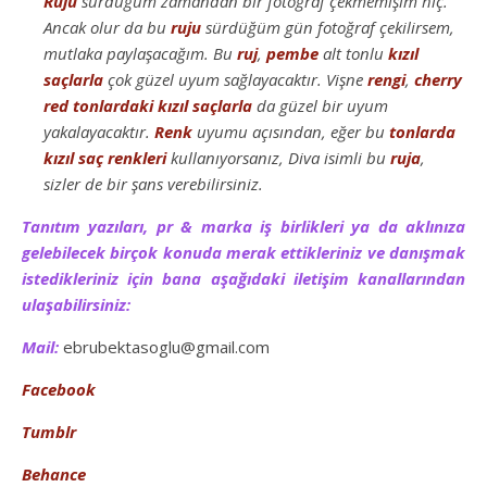
Ruju
sürdüğüm zamandan bir fotoğraf çekmemişim hiç.
Ancak olur da bu
ruju
sürdüğüm gün fotoğraf çekilirsem,
mutlaka paylaşacağım. Bu
ruj
,
pembe
alt tonlu
kızıl
saçlarla
çok güzel uyum sağlayacaktır. Vişne
rengi
,
cherry
red
tonlardaki
kızıl
saçlarla
da güzel bir uyum
yakalayacaktır.
Renk
uyumu açısından, eğer bu
tonlarda
kızıl
saç
renkleri
kullanıyorsanız, Diva isimli bu
ruja
,
sizler de bir şans verebilirsiniz.
Tanıtım yazıları, pr & marka iş birlikleri ya da aklınıza
gelebilecek birçok konuda merak ettikleriniz ve danışmak
istedikleriniz için bana aşağıdaki iletişim kanallarından
ulaşabilirsiniz:
Mail:
ebrubektasoglu@gmail.com
Facebook
Tumblr
Behance