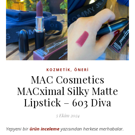
,
KOZMETIK
ÖNERI
MAC Cosmetics
MACximal Silky Matte
Lipstick – 603 Diva
5 Ekim 2024
Yepyeni bir
ürün inceleme
yazısından herkese merhabalar.