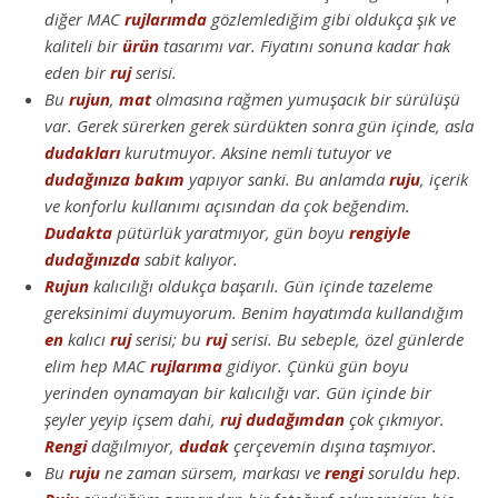
diğer MAC
rujlarımda
gözlemlediğim gibi oldukça şık ve
kaliteli bir
ürün
tasarımı var. Fiyatını sonuna kadar hak
eden bir
ruj
serisi.
Bu
rujun
,
mat
olmasına rağmen yumuşacık bir sürülüşü
var. Gerek sürerken gerek sürdükten sonra gün içinde, asla
dudakları
kurutmuyor. Aksine nemli tutuyor ve
dudağınıza
bakım
yapıyor sanki. Bu anlamda
ruju
, içerik
ve konforlu kullanımı açısından da çok beğendim.
Dudakta
pütürlük yaratmıyor, gün boyu
rengiyle
dudağınızda
sabit kalıyor.
Rujun
kalıcılığı oldukça başarılı. Gün içinde tazeleme
gereksinimi duymuyorum. Benim hayatımda kullandığım
en
kalıcı
ruj
serisi; bu
ruj
serisi. Bu sebeple, özel günlerde
elim hep MAC
rujlarıma
gidiyor. Çünkü gün boyu
yerinden oynamayan bir kalıcılığı var. Gün içinde bir
şeyler yeyip içsem dahi,
ruj
dudağımdan
çok çıkmıyor.
Rengi
dağılmıyor,
dudak
çerçevemin dışına taşmıyor.
Bu
ruju
ne zaman sürsem, markası ve
rengi
soruldu hep.