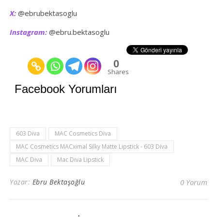
X:
@ebrubektasoglu
Instagram:
@ebru.bektasoglu
0
Shares
Facebook Yorumları
603 Diva
MAC Cosmetics Diva
MAC Cosmetics MACximal Silky Matte Lipstick - 603 Diva
MAC Diva
Mac Diva Lipstick
Yazar:
Ebru Bektaşoğlu
0 Yorum