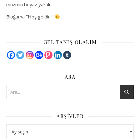
müzmin beyaz yakalı.
Bloğuma ‘’Hoş geldin!’’
GEL TANIŞ OLALIM
ARA
ARŞIVLER
Arşivler