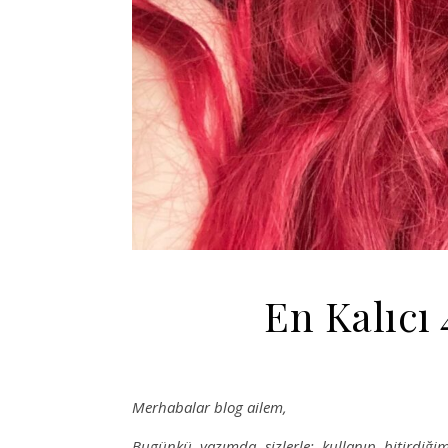
En Kalıcı 
Merhabalar blog ailem,
Bugünkü yazımda sizlerle; kullanıp bitird