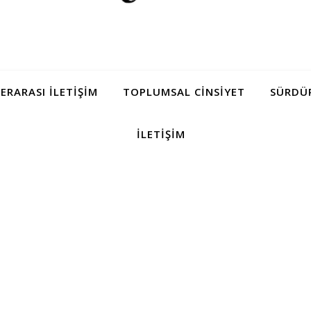
LERARASI İLETIŞIM
TOPLUMSAL CINSIYET
SÜRDÜR
İLETIŞIM