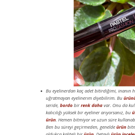
Bu eyelinerdan kaç adet bitirdiğimi, inanın 
uğratmayan eyelinerım diyebilirim. Bu
ürün
seride,
bordo
bir
renk
daha
var. Onu da ku
kalıcılığı yüksek bir eyeliner arıyorsanız, bu
ü
ürün
. Hemen bitmiyor ve uzun süre kullanabi
Ben bu süreyi geçirmeden, genelde
ürün
bitm
oldukça kaliteli bir
ürün
. Detaylı
ürün incel