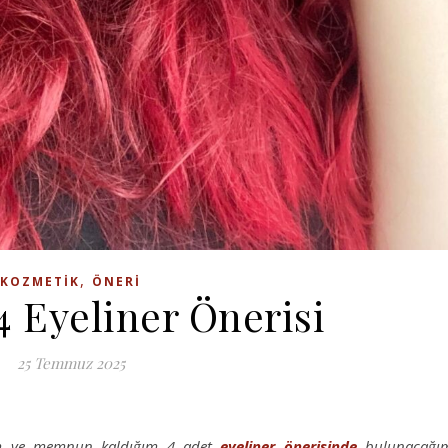
,
KOZMETIK
ÖNERI
4 Eyeliner Önerisi
25 Temmuz 2025
iğim ve memnun kaldığım 4 adet
eyeliner
önerisinde
bulunacağı