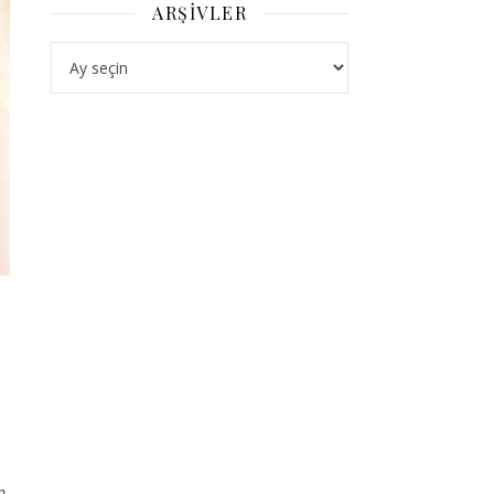
ARŞIVLER
Arşivler
m.