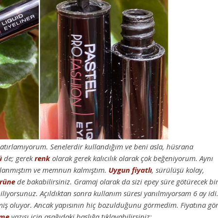
hatırlamıyorum. Senelerdir kullandığım ve beni asla, hüsrana
ü
de; gerek
renk
olarak gerek kalıcılık olarak çok beğeniyorum. Aynı
llanmıştım ve memnun kalmıştım.
Uygun fiyatlı
, sürülüşü kolay,
rüne
de bakabilirsiniz. Gramaj olarak da sizi epey süre götürecek bi
liyorsunuz. Açıldıktan sonra kullanım süresi yanılmıyorsam 6 ay idi
iş oluyor. Ancak yapısının hiç bozulduğunu görmedim. Fiyatına gö
eme
yazısı için aşağıdaki başlığa tıklayabilirsiniz: