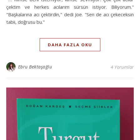
çektim ve herkes acılarım sürsün istiyor. Biliyorum."
"Başkalarına acı çektirdin," dedi Joe. "Sen de acı çekeceksin
tabii, doğrusu bu."
DAHA FAZLA OKU
Ebru Bektaşoğlu
4 Yorumlar