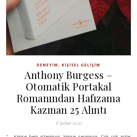
,
DENEYIM
KIŞISEL GELIŞIM
Anthony Burgess –
Otomatik Portakal
Romanından Hafızama
Kazınan 25 Alıntı
8 Şubat 2020
"… Kimse beni istemiyor, kimse sevmiyor. Çok çok acılar