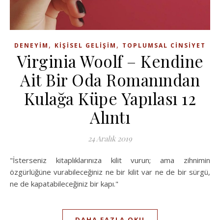
,
,
DENEYIM
KIŞISEL GELIŞIM
TOPLUMSAL CINSIYET
Virginia Woolf – Kendine
Ait Bir Oda Romanından
Kulağa Küpe Yapılası 12
Alıntı
24 Aralık 2019
"İsterseniz kitaplıklarınıza kilit vurun; ama zihnimin
özgürlüğüne vurabileceğiniz ne bir kilit var ne de bir sürgü,
ne de kapatabileceğiniz bir kapı."
DAHA FAZLA OKU