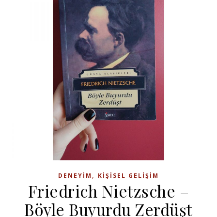
,
DENEYIM
KIŞISEL GELIŞIM
Friedrich Nietzsche –
Böyle Buyurdu Zerdüşt