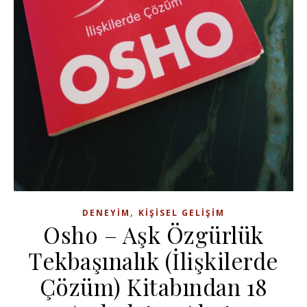
,
DENEYIM
KIŞISEL GELIŞIM
Osho – Aşk Özgürlük
Tekbaşınalık (İlişkilerde
Çözüm) Kitabından 18