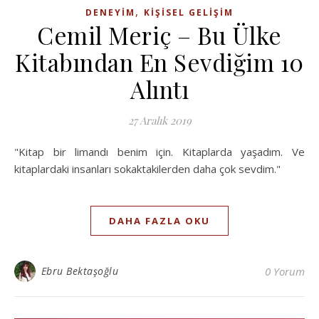
,
DENEYIM
KIŞISEL GELIŞIM
Cemil Meriç – Bu Ülke
Kitabından En Sevdiğim 10
Alıntı
27 Aralık 2019
"Kitap bir limandı benim için. Kitaplarda yaşadım. Ve
kitaplardaki insanları sokaktakilerden daha çok sevdim."
DAHA FAZLA OKU
Ebru Bektaşoğlu
0 Yorum