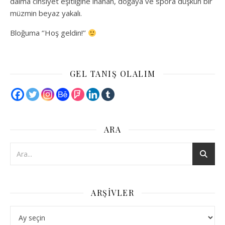
daima cinsiyet eşitliğine inanan, doğaya ve spora düşkün bir
müzmin beyaz yakalı.
Bloğuma ‘’Hoş geldin!’’
GEL TANIŞ OLALIM
ARA
ARŞIVLER
Arşivler