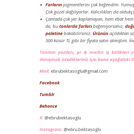
Farların
pigmentlerini çok beğendim. Yumuş
Çok güzel dağılıyorlar. Kalıcılıkları da oldukça
Çantada çok yer kaplamayan, hem ebat hem 
de, bu
tonlarda
farları
beğeniyorsanız,
doğ
paletine
bakabilirsiniz.
Ürünün
açıldıktan so
500 küsür TL gibi bir fiyata satın almıştım. 
Tanıtım yazıları, pr & marka iş birlikleri
danışmak istedikleriniz için bana aşağıdaki il
Mail:
ebrubektasoglu@gmail.com
Facebook
Tumblr
Behance
X:
@ebrubektasoglu
Instagram:
@ebru.bektasoglu