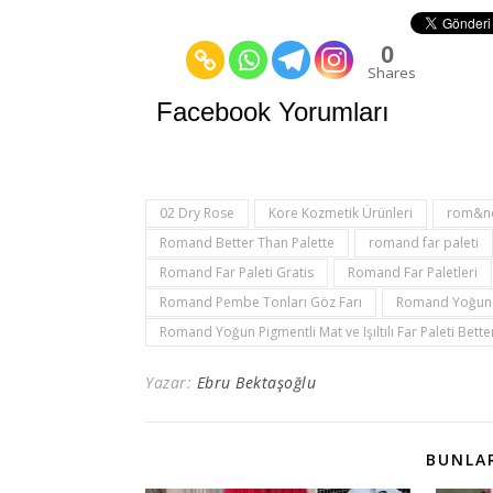
0
Shares
Facebook Yorumları
02 Dry Rose
Kore Kozmetik Ürünleri
rom&n
Romand Better Than Palette
romand far paleti
Romand Far Paleti Gratis
Romand Far Paletleri
Romand Pembe Tonları Göz Farı
Romand Yoğun Pi
Romand Yoğun Pigmentli Mat ve Işıltılı Far Paleti Bett
Yazar:
Ebru Bektaşoğlu
BUNLAR