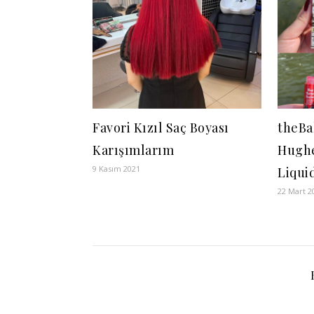
Favori Kızıl Saç Boyası
theBa
Karışımlarım
Hughe
9 Kasım 2021
Liqui
22 Mart 2