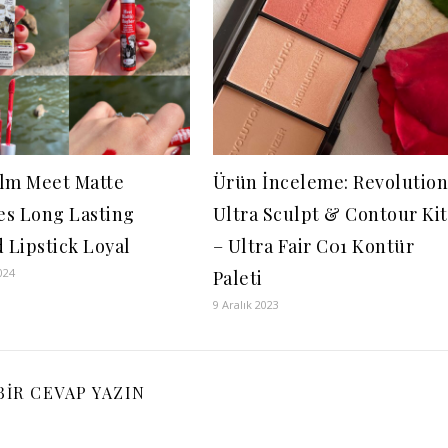
lm Meet Matte
Ürün İnceleme: Revolutio
s Long Lasting
Ultra Sculpt & Contour Kit
d Lipstick Loyal
– Ultra Fair C01 Kontür
024
Paleti
9 Aralık 2023
BIR CEVAP YAZIN