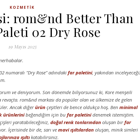
KOZMETIK
i: rom&nd Better Than
Paleti 02 Dry Rose
19 Mayıs 2025
merhabalar.
02 numaralı ”Dry Rose” adındaki
far paletini
, yakından inceleyeceği
ım.
yorum ve deniyorum. Son dönemde biliyorsunuz ki, Kore menşeili
a revaçta. rom&nd markası da popüler olan ve ülkemize de gelen
püler. Ancak diğer
ürün
çeşitleri de bence oldukça hoş. Ben
minimal
k
ürünlerini
beğendiğim için bu
far paletini
denemek istemiştim.
işleri yaratabileceğiniz,
doğal
renk
tonlarından
oluşan bir
far
or. İçerisinde bir de, sarı ve
mavi
ışıltılardan
oluşan, minik simleri
jlarınıza
ışıltı
katabilirsiniz.