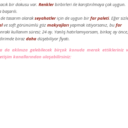
acık bir dokusu var.
Renkler
birbirleri ile karıştırılmaya çok uygun.
 başarılı.
de tasarım olarak
seyahatler
için de uygun bir
far paleti
. Eğer sizl
al
ve soft görünümlü göz
makyajları
yapmak istiyorsanız, bu
far
nraki kullanım süresi; 24 ay. Yanlış hatırlamıyorsam, birkaç ay önce
İndirimde biraz
daha
düşebiliyor fiyatı.
 ya da aklınıza gelebilecek birçok konuda merak ettikleriniz 
etişim kanallarından ulaşabilirsiniz: