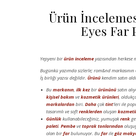
Ürün İncelemes
Eyes Far 
Yepyeni bir
ürün inceleme
yazısından herkese 
Bugünkü yazımda sizlerle; rom&nd markasının 
İş birliği yazısı değildir.
Ürünü
kendim satın ald
Bu
markanın
,
ilk kez
bir
ürününü
satın alı
kişisel bakım
ve
kozmetik
ürünleri
, oldukç
markalardan
biri.
Daha
çok
tint
‘leri ile po
tasarımlı ve soft
renklerden
oluşan
kozmeti
Günlük
kullanabileceğiniz, yumuşak
renk
geç
paleti
.
Pembe
ve
toprak tonlarından
oluşuy
olan bir
far
bulunuyor. Bu
far
ile
göz
makya