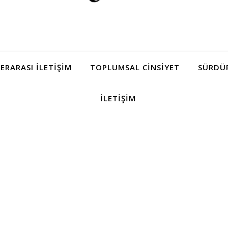
LERARASI İLETIŞIM
TOPLUMSAL CINSIYET
SÜRDÜR
İLETIŞIM