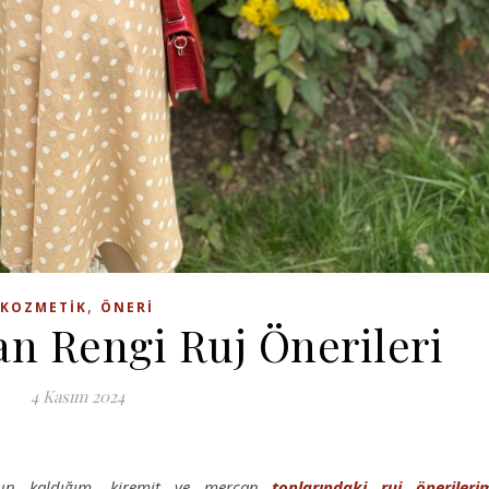
,
KOZMETIK
ÖNERI
n Rengi Ruj Önerileri
4 Kasım 2024
nun kaldığım, kiremit ve mercan
tonlarındaki
ruj
önerileri