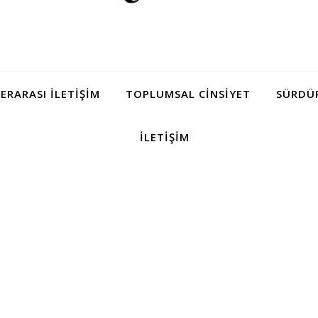
LERARASI İLETIŞIM
TOPLUMSAL CINSIYET
SÜRDÜR
İLETIŞIM