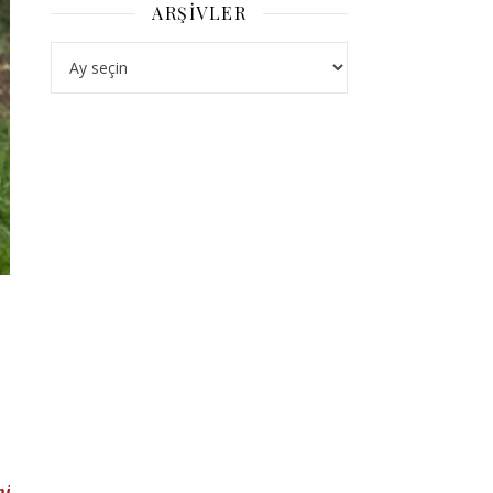
ARŞIVLER
Arşivler
mi