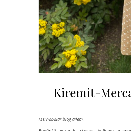
Kiremit-Merca
Merhabalar blog ailem,
Bugünkü yazımda sizlerle; kullanıp mem