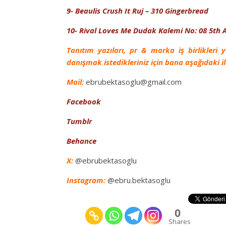
9- Beaulis Crush It Ruj – 310 Gingerbread
10- Rival Loves Me Dudak Kalemi No: 08 5th 
Tanıtım yazıları, pr & marka iş birlikleri
danışmak istedikleriniz için bana aşağıdaki il
Mail:
ebrubektasoglu@gmail.com
Facebook
Tumblr
Behance
X:
@ebrubektasoglu
Instagram:
@ebru.bektasoglu
0
Shares