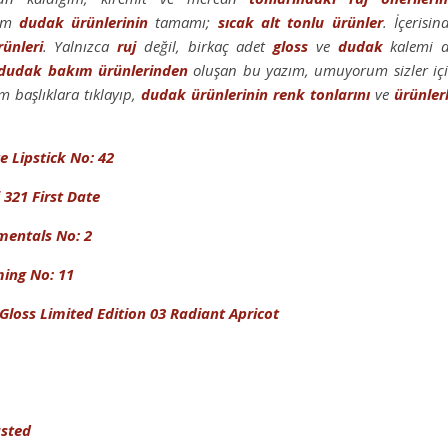
ğim
dudak
ürünlerinin
tamamı;
sıcak alt tonlu
ürünler
. İçerisin
rünleri
. Yalnızca
ruj
değil, birkaç adet
gloss
ve
dudak
kalemi 
dudak
bakım
ürünlerinden
oluşan bu yazım, umuyorum sizler iç
m başlıklara tıklayıp,
dudak
ürünlerinin
renk
tonlarını
ve
ürünler
e Lipstick No: 42
 321 First Date
amentals No: 2
ming No: 11
Gloss Limited Edition 03 Radiant Apricot
asted