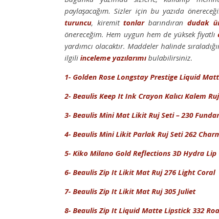
paylaşacağım. Sizler için bu yazıda önerece
turuncu
, kiremit
tonlar
barındıran
dudak
ü
önereceğim. Hem uygun hem de yüksek fiyatlı
yardımcı olacaktır. Maddeler halinde sıraladığı
ilgili
inceleme yazılarımı
bulabilirsiniz.
1- Golden Rose Longstay Prestige Liquid Matt
2- Beaulis Keep It Ink Crayon Kalıcı Kalem Ruj
3- Beaulis Mini Mat Likit Ruj Seti – 230 Fund
4- Beaulis Mini Likit Parlak Ruj Seti 262 Char
5- Kiko Milano Gold Reflections 3D Hydra Lip 
6- Beaulis Zip It Likit Mat Ruj 276 Light Coral
7- Beaulis Zip It Likit Mat Ruj 305 Juliet
8- Beaulis Zip It Liquid Matte Lipstick 332 Ro