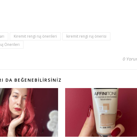
arı
Kiremit rengi ruj önerileri
kiremit rengi ruj önerisi
j Önerileri
0 Yor
I DA BEĞENEBILIRSINIZ