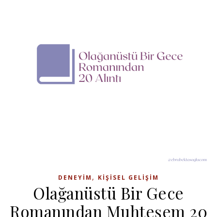
,
DENEYIM
KIŞISEL GELIŞIM
Olağanüstü Bir Gece
Romanından Muhteşem 20