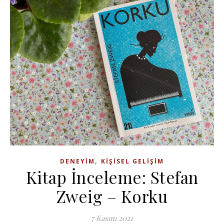
,
DENEYIM
KIŞISEL GELIŞIM
Kitap İnceleme: Stefan
Zweig – Korku
7 Kasım 2021