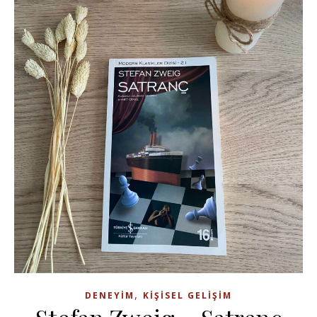
,
DENEYIM
KIŞISEL GELIŞIM