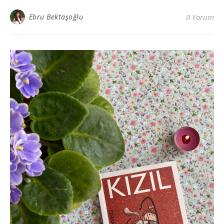
Ebru Bektaşoğlu
0 Yorum