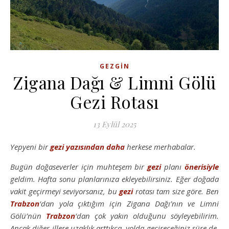
GEZGIN
Zigana Dağı & Limni Gölü
Gezi Rotası
13 Eylül 2025
Yepyeni bir
gezi yazısından
daha
herkese merhabalar.
Bugün doğaseverler için muhteşem bir
gezi
planı
önerisiyle
geldim. Hafta sonu planlarınıza ekleyebilirsiniz. Eğer doğada
vakit geçirmeyi seviyorsanız, bu
gezi
rotası tam size göre. Ben
Trabzon
‘dan yola çıktığım için Zigana Dağı’nın ve Limni
Gölü’nün
Trabzon
‘dan çok yakın olduğunu söyleyebilirim.
Ancak diğer illere uzaklık arttıkça, yolda geçireceğiniz süre de,