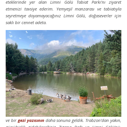
eteklerinde yer alan Limni Gölü Tabiat Parkı’nı ziyaret
etmenizi tavsiye ederim. Yemyeşil manzarası ve tabiatıyla
seyretmeye doyamayacağınız Limni Gölü, doğaseverler için
saklı bir cennet adeta.
ve bir
gezi yazısının
daha sonuna geldik. Trabzon’dan yakın,