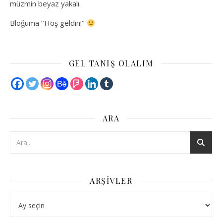
müzmin beyaz yakalı.
Bloğuma ‘’Hoş geldin!’’
GEL TANIŞ OLALIM
ARA
ARŞIVLER
Arşivler