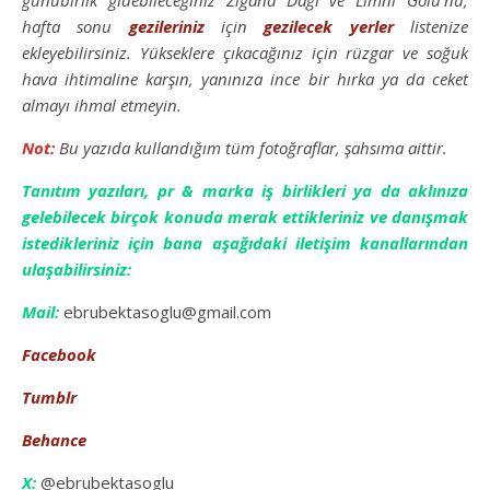
günübirlik gidebileceğiniz Zigana Dağı ve Limni Gölü’nü,
hafta sonu
gezileriniz
için
gezilecek yerler
listenize
ekleyebilirsiniz. Yükseklere çıkacağınız için rüzgar ve soğuk
hava ihtimaline karşın, yanınıza ince bir hırka ya da ceket
almayı ihmal etmeyin.
Not:
Bu yazıda kullandığım tüm fotoğraflar, şahsıma aittir.
Tanıtım yazıları, pr & marka iş birlikleri ya da aklınıza
gelebilecek birçok konuda merak ettikleriniz ve danışmak
istedikleriniz için bana aşağıdaki iletişim kanallarından
ulaşabilirsiniz:
Mail:
ebrubektasoglu@gmail.com
Facebook
Tumblr
Behance
X:
@ebrubektasoglu