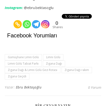
Instagram:
@ebru.bektasoglu
0
Shares
Facebook Yorumları
Gümüşhane Limni Gölü
Limni Gölü
Limni Gölü Tabiat Parkı
Zigana Dağı
Zigana Dağı & Limni Gölü Gezi Rotası
Zigana Dağı rakım
Zigana Geçidi
Yazar:
Ebru Bektaşoğlu
0 Yorum
BIR CEVAP YAZIN