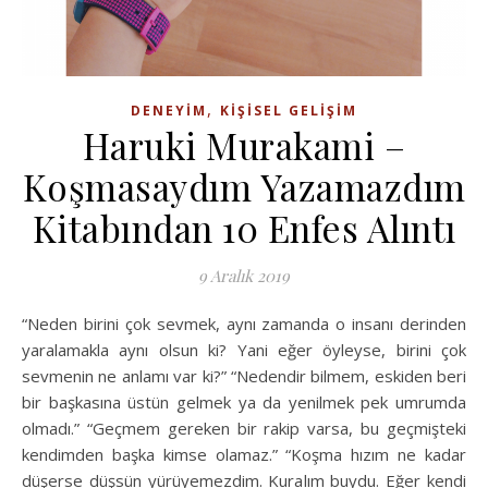
,
DENEYIM
KIŞISEL GELIŞIM
Haruki Murakami –
Koşmasaydım Yazamazdım
Kitabından 10 Enfes Alıntı
9 Aralık 2019
“Neden birini çok sevmek, aynı zamanda o insanı derinden
yaralamakla aynı olsun ki? Yani eğer öyleyse, birini çok
sevmenin ne anlamı var ki?” “Nedendir bilmem, eskiden beri
bir başkasına üstün gelmek ya da yenilmek pek umrumda
olmadı.” “Geçmem gereken bir rakip varsa, bu geçmişteki
kendimden başka kimse olamaz.” “Koşma hızım ne kadar
düşerse düşsün yürüyemezdim. Kuralım buydu. Eğer kendi