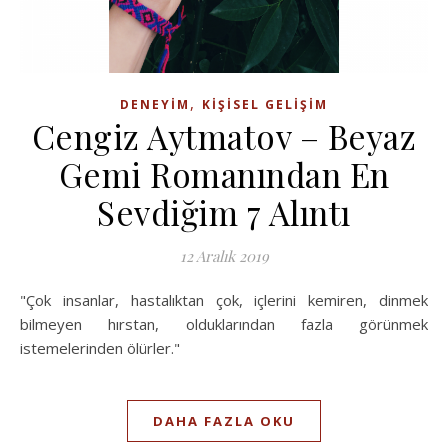
,
DENEYIM
KIŞISEL GELIŞIM
Cengiz Aytmatov – Beyaz
Gemi Romanından En
Sevdiğim 7 Alıntı
12 Aralık 2019
"Çok insanlar, hastalıktan çok, içlerini kemiren, dinmek
bilmeyen hırstan, olduklarından fazla görünmek
istemelerinden ölürler."
DAHA FAZLA OKU