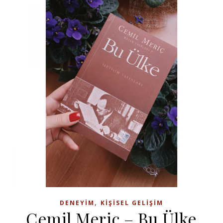
,
DENEYIM
KIŞISEL GELIŞIM
Cemil Meriç – Bu Ülke