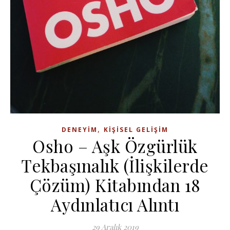
,
DENEYIM
KIŞISEL GELIŞIM
Osho – Aşk Özgürlük
Tekbaşınalık (İlişkilerde
Çözüm) Kitabından 18
Aydınlatıcı Alıntı
29 Aralık 2019