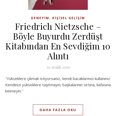
,
DENEYIM
KIŞISEL GELIŞIM
Friedrich Nietzsche –
Böyle Buyurdu Zerdüşt
Kitabından En Sevdiğim 10
Alıntı
19 Aralık 2019
''Yükseklere çıkmak istiyorsanız, kendi bacaklarınızı kullanınız.
Kendinizi yükseklere taşıtmayın; başkalarının sırtına, kafasına
binmeyin.''
DAHA FAZLA OKU