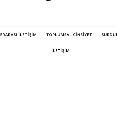
LERARASI İLETIŞIM
TOPLUMSAL CINSIYET
SÜRDÜR
İLETIŞIM