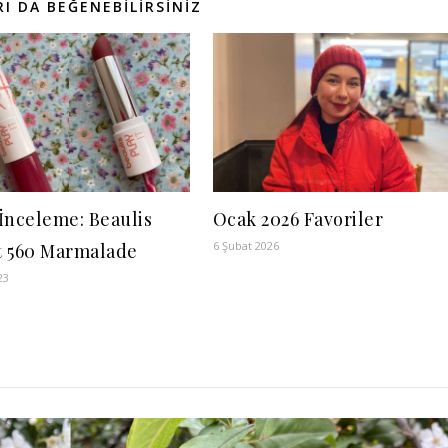
I DA BEĞENEBILIRSINIZ
İnceleme: Beaulis
Ocak 2026 Favoriler
6 Şubat 2026
It 560 Marmalade
23