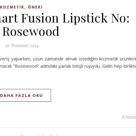
,
KOZMETIK
ÖNERI
art Fusion Lipstick No:
7 Rosewood
29 Temmuz 2024
veriş yaparken, uzun zamandır almak istediğim kozmetik ürünleri
maralı “Rosewood” adındaki parlak bitişli rujuydu. Gelin hep birlikt
DAHA FAZLA OKU
0 Yor