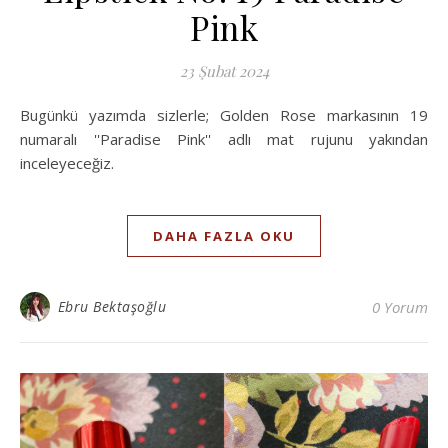
Pink
23 Şubat 2024
Bugünkü yazımda sizlerle; Golden Rose markasının 19
numaralı ''Paradise Pink'' adlı mat rujunu yakından
inceleyeceğiz.
DAHA FAZLA OKU
Ebru Bektaşoğlu
0 Yorum