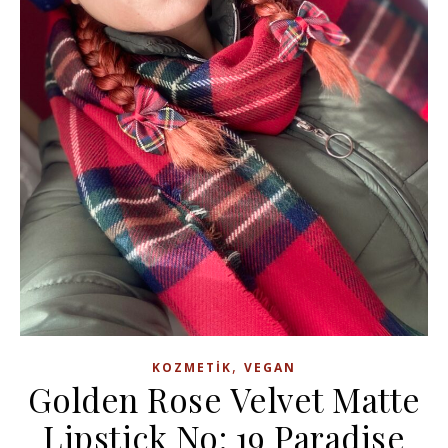
,
KOZMETIK
VEGAN
Golden Rose Velvet Matte
Lipstick No: 19 Paradise