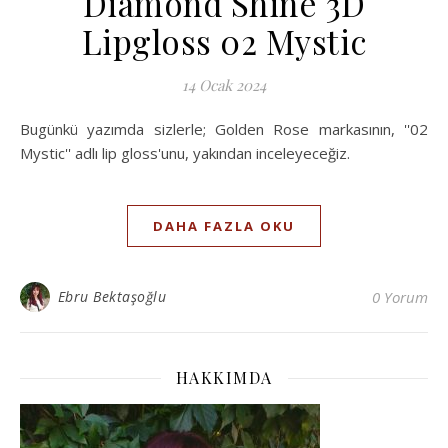
Diamond Shine 3D
Lipgloss 02 Mystic
14 Ocak 2024
Bugünkü yazımda sizlerle; Golden Rose markasının, ''02
Mystic'' adlı lip gloss'unu, yakından inceleyeceğiz.
DAHA FAZLA OKU
Ebru Bektaşoğlu
0 Yorum
HAKKIMDA