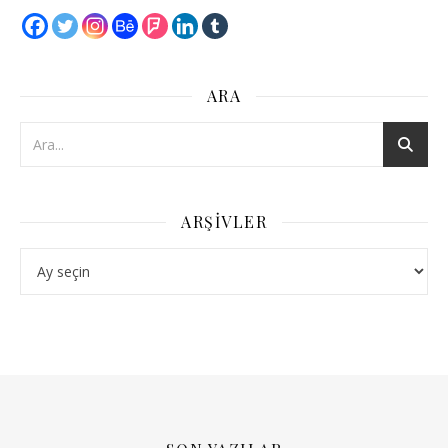
ARA
ARŞIVLER
Arşivler