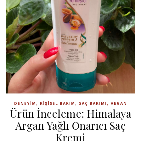
,
,
,
DENEYIM
KIŞISEL BAKIM
SAÇ BAKIMI
VEGAN
Ürün İnceleme: Himalaya
Argan Yağlı Onarıcı Saç
Kremi