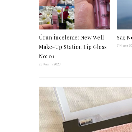
Ürün İnceleme: New Well
Saç N
7 Nisan 2
Make-Up Station Lip Gloss
No: 01
23 Kasım 2023