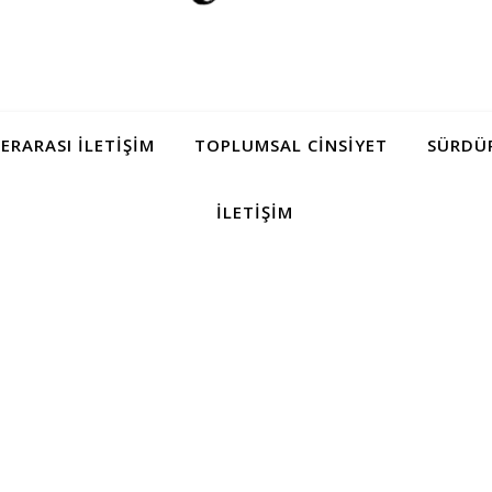
LERARASI İLETIŞIM
TOPLUMSAL CINSIYET
SÜRDÜR
İLETIŞIM