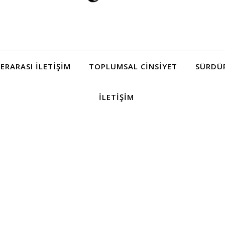
LERARASI İLETIŞIM
TOPLUMSAL CINSIYET
SÜRDÜR
İLETIŞIM