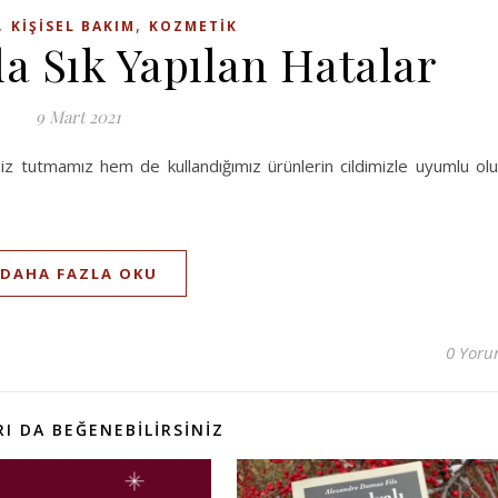
,
,
KIŞISEL BAKIM
KOZMETIK
a Sık Yapılan Hatalar
9 Mart 2021
temiz tutmamız hem de kullandığımız ürünlerin cildimizle uyumlu ol
DAHA FAZLA OKU
0 Yor
I DA BEĞENEBILIRSINIZ