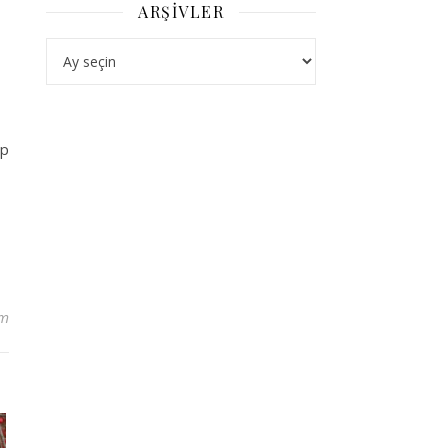
ARŞIVLER
Arşivler
up
um