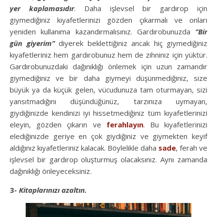
yer kaplamasıdır
. Daha işlevsel bir gardırop için
giymediğiniz kıyafetlerinizi gözden çıkarmalı ve onları
yeniden kullanıma kazandırmalısınız. Gardırobunuzda
‘’Bir
gün giyerim’’
diyerek beklettiğiniz ancak hiç giymediğiniz
kıyafetleriniz hem gardırobunuz hem de zihniniz için yüktür.
Gardırobunuzdaki dağınıklığı önlemek için uzun zamandır
giymediğiniz ve bir daha giymeyi düşünmediğiniz, size
büyük ya da küçük gelen, vücudunuza tam oturmayan, sizi
yansıtmadığını düşündüğünüz, tarzınıza uymayan,
giydiğinizde kendinizi iyi hissetmediğiniz tüm kıyafetlerinizi
eleyin, gözden çıkarın ve
ferahlayın
. Bu kıyafetlerinizi
elediğinizde geriye en çok giydiğiniz ve giymekten keyif
aldığınız kıyafetleriniz kalacak. Böylelikle daha
sade
, ferah ve
işlevsel bir gardırop oluşturmuş olacaksınız. Aynı zamanda
dağınıklığı önleyeceksiniz.
3-
Kitaplarınızı azaltın.