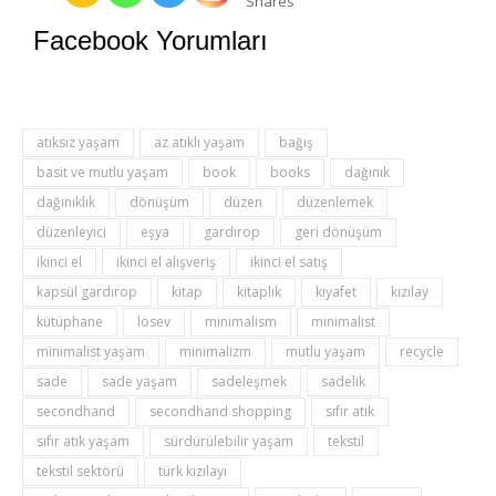
Shares
Facebook Yorumları
atıksız yaşam
az atıklı yaşam
bağış
basit ve mutlu yaşam
book
books
dağınık
dağınıklık
dönüşüm
düzen
düzenlemek
düzenleyici
eşya
gardırop
geri dönüşüm
ikinci el
ikinci el alışveriş
ikinci el satış
kapsül gardırop
kitap
kitaplık
kıyafet
kızılay
kütüphane
lösev
minimalism
minimalist
minimalist yaşam
minimalizm
mutlu yaşam
recycle
sade
sade yaşam
sadeleşmek
sadelik
secondhand
secondhand shopping
sıfır atık
sıfır atık yaşam
sürdürülebilir yaşam
tekstil
tekstil sektörü
türk kızılayı