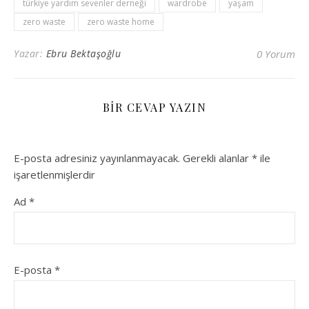
türkiye yardım sevenler derneği
wardrobe
yaşam
zero waste
zero waste home
Yazar:
Ebru Bektaşoğlu
0 Yorum
BIR CEVAP YAZIN
E-posta adresiniz yayınlanmayacak.
Gerekli alanlar
*
ile
işaretlenmişlerdir
Ad
*
E-posta
*