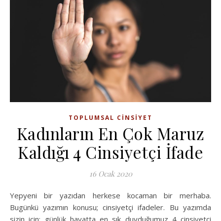
TOPLUMSAL CINSIYET
Kadınların En Çok Maruz
Kaldığı 4 Cinsiyetçi İfade
16 Ocak 2020
Yepyeni bir yazıdan herkese kocaman bir merhaba.
Bugünkü yazımın konusu; cinsiyetçi ifadeler. Bu yazımda
sizin için; günlük hayatta en sık duyduğumuz 4 cinsiyetçi