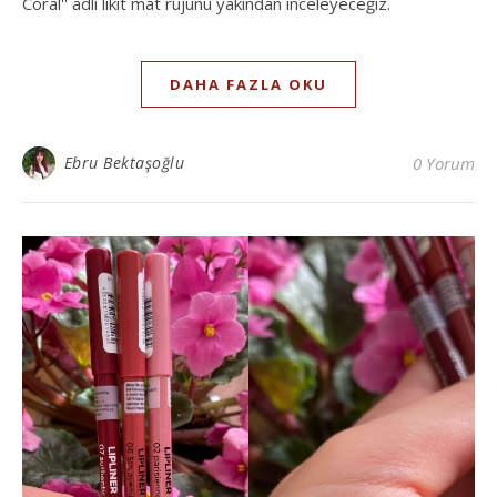
Coral'' adlı likit mat rujunu yakından inceleyeceğiz.
DAHA FAZLA OKU
Ebru Bektaşoğlu
0 Yorum