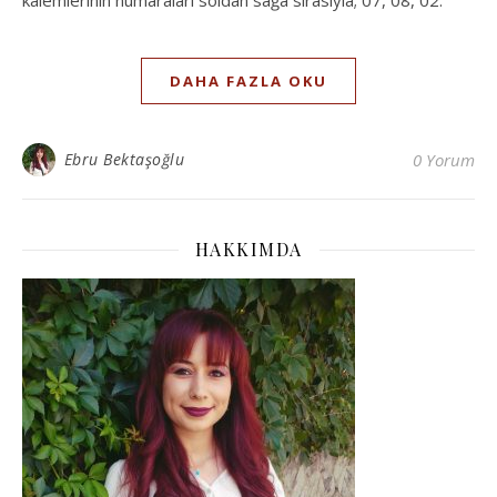
kalemlerinin numaraları soldan sağa sırasıyla; 07, 08, 02.
DAHA FAZLA OKU
Ebru Bektaşoğlu
0 Yorum
HAKKIMDA