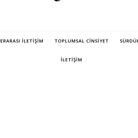
LERARASI İLETIŞIM
TOPLUMSAL CINSIYET
SÜRDÜR
İLETIŞIM