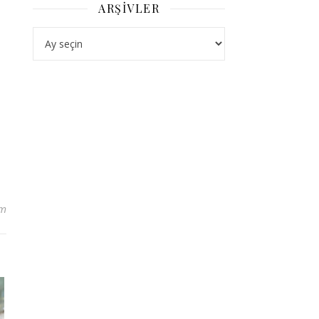
ARŞIVLER
Arşivler
um