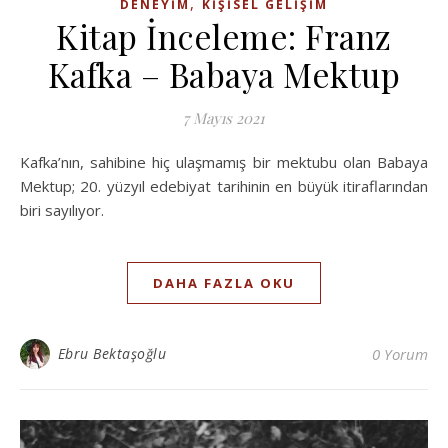
,
DENEYIM
KIŞISEL GELIŞIM
Kitap İnceleme: Franz
Kafka – Babaya Mektup
7 Mayıs 2021
Kafka’nın, sahibine hiç ulaşmamış bir mektubu olan Babaya
Mektup; 20. yüzyıl edebiyat tarihinin en büyük itiraflarından
biri sayılıyor.
DAHA FAZLA OKU
Ebru Bektaşoğlu
0 Yorum