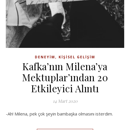
,
DENEYIM
KIŞISEL GELIŞIM
Kafka’nın Milena’ya
Mektuplar’ından 20
Etkileyici Alıntı
14 Mart 2020
-Ah! Milena, pek çok şeyin bambaşka olmasını isterdim.