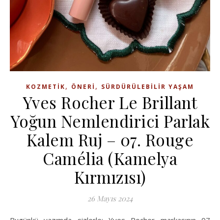
,
,
KOZMETIK
ÖNERI
SÜRDÜRÜLEBILIR YAŞAM
Yves Rocher Le Brillant
Yoğun Nemlendirici Parlak
Kalem Ruj – 07. Rouge
Camélia (Kamelya
Kırmızısı)
26 Mayıs 2024
Bugünkü yazımda sizlerle; Yves Rocher markasının 07