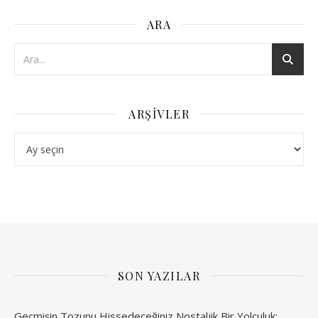
ARA
ARŞIVLER
Arşivler
SON YAZILAR
Geçmişin Tozunu Hissedeceğiniz Nostaljik Bir Yolculuk: