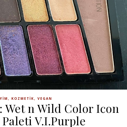
,
,
YIM
KOZMETIK
VEGAN
 Wet n Wild Color Icon
 Paleti V.I.Purple