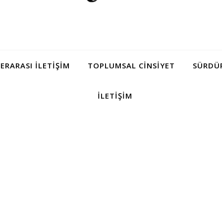
LERARASI İLETIŞIM
TOPLUMSAL CINSIYET
SÜRDÜR
İLETIŞIM