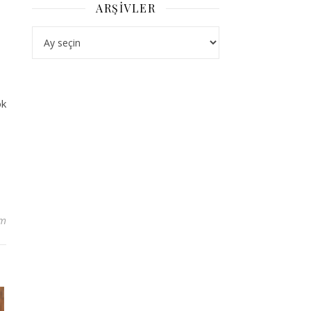
ARŞIVLER
Arşivler
ok
um