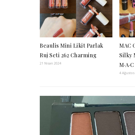
Beaulis Mini Likit Parlak
MAC C
Ruj Seti 262 Charming
Silky 
21 Nisan 2024
M·A·C
4 Ağustos