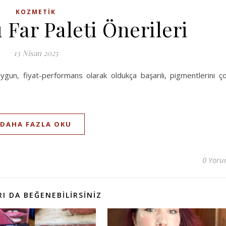
KOZMETIK
 Far Paleti Önerileri
13 Nisan 2025
ygun, fiyat-performans olarak oldukça başarılı, pigmentlerini ç
DAHA FAZLA OKU
0 Yor
I DA BEĞENEBILIRSINIZ