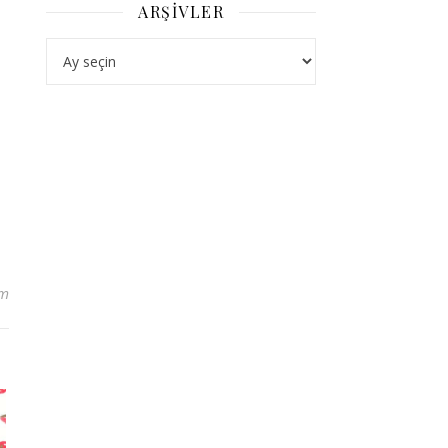
ARŞIVLER
Arşivler
um