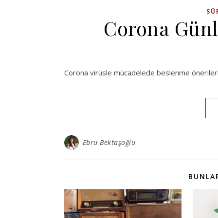
SÜ
Corona Günle
Corona virüsle mücadelede beslenme öneriler
Ebru Bektaşoğlu
BUNLAR