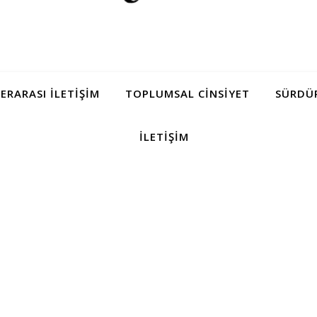
LERARASI İLETIŞIM
TOPLUMSAL CINSIYET
SÜRDÜR
İLETIŞIM