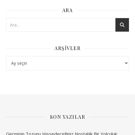
ARA
ARŞIVLER
Arşivler
SON YAZILAR
Geçmişin Tozunu Hissedeceğiniz Nostaljik Bir Yolculuk: