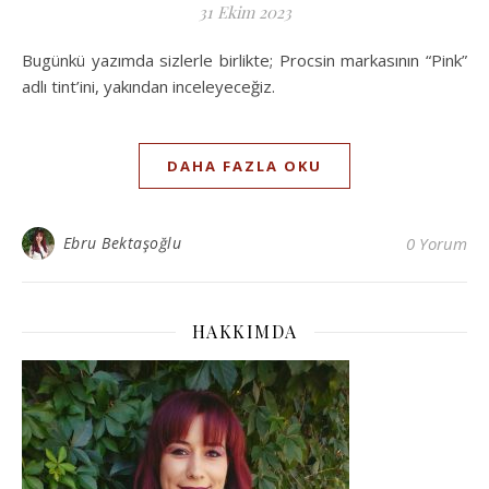
31 Ekim 2023
Bugünkü yazımda sizlerle birlikte; Procsin markasının “Pink”
adlı tint’ini, yakından inceleyeceğiz.
DAHA FAZLA OKU
Ebru Bektaşoğlu
0 Yorum
HAKKIMDA