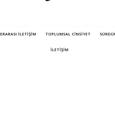
LERARASI İLETIŞIM
TOPLUMSAL CINSIYET
SÜRDÜR
İLETIŞIM