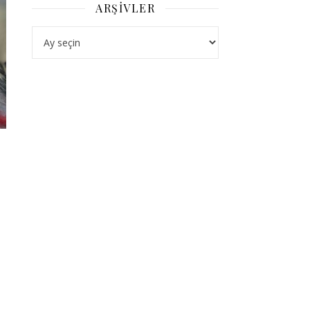
ARŞIVLER
Arşivler