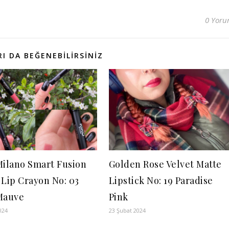
0 Yor
I DA BEĞENEBILIRSINIZ
Milano Smart Fusion
Golden Rose Velvet Matte
 Lip Crayon No: 03
Lipstick No: 19 Paradise
Mauve
Pink
024
23 Şubat 2024