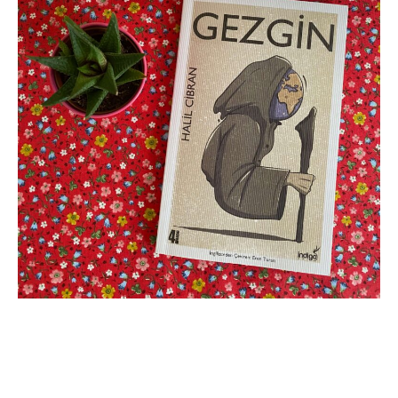
,
DENEYIM
KIŞISEL GELIŞIM
Halil Cibran – Gezgin
Kitap Yorumu