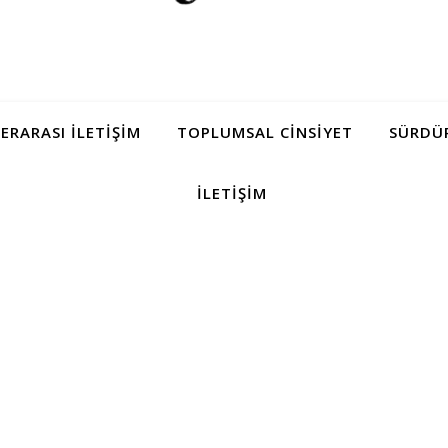
LERARASI İLETIŞIM
TOPLUMSAL CINSIYET
SÜRDÜR
İLETIŞIM