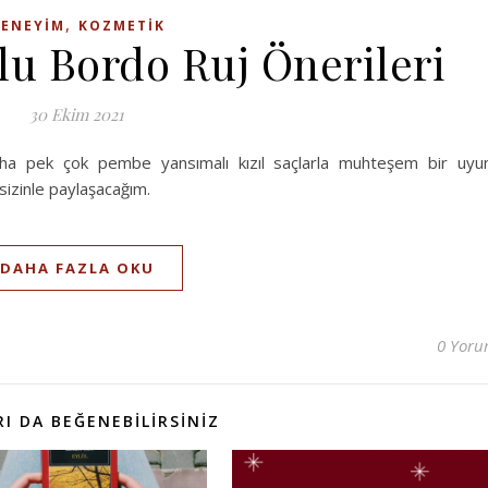
,
ENEYIM
KOZMETIK
lu Bordo Ruj Önerileri
30 Ekim 2021
e daha pek çok pembe yansımalı kızıl saçlarla muhteşem bir uy
sizinle paylaşacağım.
DAHA FAZLA OKU
0 Yor
I DA BEĞENEBILIRSINIZ