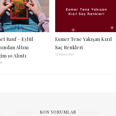
t Rauf – Eylül
Esmer Tene Yakışan Kızıl
ından Altını
Saç Renkleri
12 Kasım 2021
im 10 Alıntı
20
SON YORUMLAR