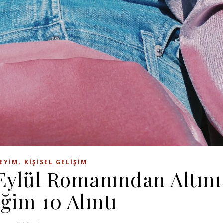
,
EYIM
KIŞISEL GELIŞIM
ylül Romanından Altını
ğim 10 Alıntı