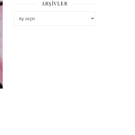
ARŞIVLER
Arşivler