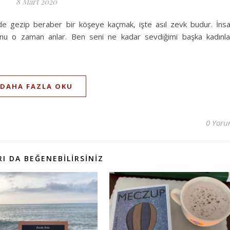
8 Mart 2020
çinde gezip beraber bir köşeye kaçmak, işte asıl zevk budur. İns
uğunu o zaman anlar. Ben seni ne kadar sevdiğimi başka kadınla
DAHA FAZLA OKU
0 Yor
I DA BEĞENEBILIRSINIZ