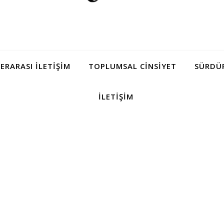
LERARASI İLETIŞIM
TOPLUMSAL CINSIYET
SÜRDÜR
İLETIŞIM