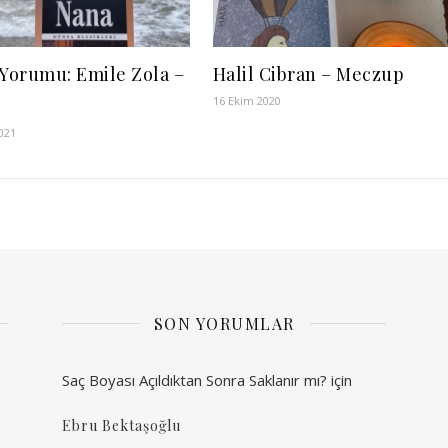
 Yorumu: Emile Zola –
Halil Cibran – Meczup
16 Ekim 2020
021
SON YORUMLAR
Saç Boyası Açıldıktan Sonra Saklanır mı?
için
Ebru Bektaşoğlu