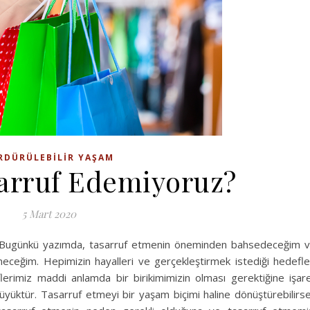
RDÜRÜLEBILIR YAŞAM
arruf Edemiyoruz?
5 Mart 2020
 Bugünkü yazımda, tasarruf etmenin öneminden bahsedeceğim 
neceğim. Hepimizin hayalleri ve gerçekleştirmek istediği hedefle
lerimiz maddi anlamda bir birikimimizin olması gerektiğine işar
üyüktür. Tasarruf etmeyi bir yaşam biçimi haline dönüştürebilirs