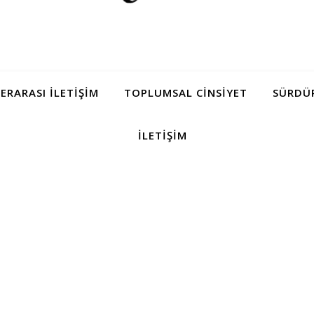
LERARASI İLETIŞIM
TOPLUMSAL CINSIYET
SÜRDÜR
İLETIŞIM