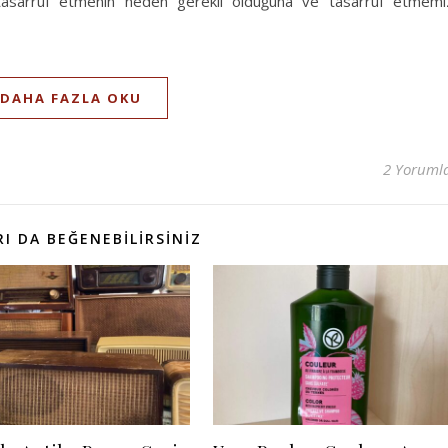
 tasarruf etmenin neden gerekli olduğuna ve tasarruf etmemi
DAHA FAZLA OKU
2 Yoruml
I DA BEĞENEBILIRSINIZ