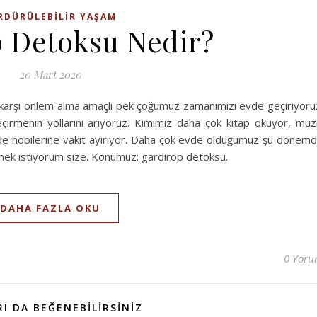
RDÜRÜLEBILIR YAŞAM
 Detoksu Nedir?
20 Mart 2020
 karşı önlem alma amaçlı pek çoğumuz zamanımızı evde geçiriyoru
irmenin yollarını arıyoruz. Kimimiz daha çok kitap okuyor, müz
iz de hobilerine vakit ayırıyor. Daha çok evde olduğumuz şu dönem
etmek istiyorum size. Konumuz; gardırop detoksu.
DAHA FAZLA OKU
0 Yor
I DA BEĞENEBILIRSINIZ