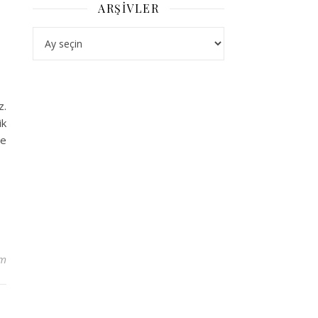
ARŞIVLER
Arşivler
z.
ik
de
um