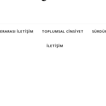
LERARASI İLETIŞIM
TOPLUMSAL CINSIYET
SÜRDÜR
İLETIŞIM