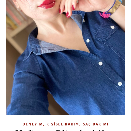
,
,
DENEYIM
KIŞISEL BAKIM
SAÇ BAKIMI