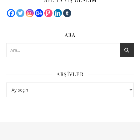
GEL TANIŞ OLALIM
ARA
ARŞIVLER
Arşivler