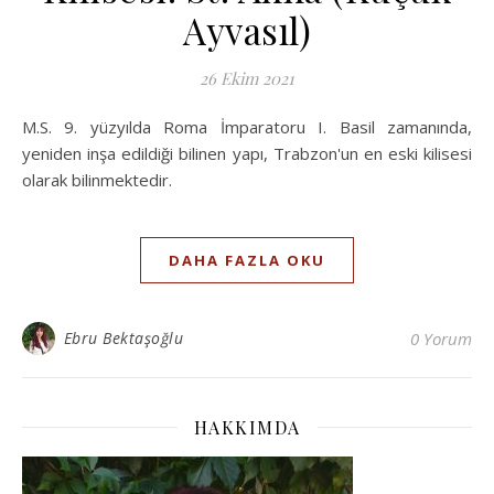
Ayvasıl)
26 Ekim 2021
M.S. 9. yüzyılda Roma İmparatoru I. Basil zamanında,
yeniden inşa edildiği bilinen yapı, Trabzon'un en eski kilisesi
olarak bilinmektedir.
DAHA FAZLA OKU
Ebru Bektaşoğlu
0 Yorum
HAKKIMDA