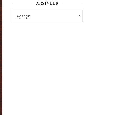
ARŞIVLER
Arşivler