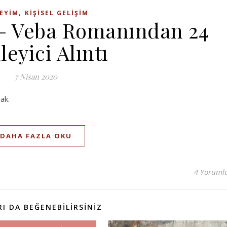
,
EYIM
KIŞISEL GELIŞIM
– Veba Romanından 24
leyici Alıntı
7 Nisan 2020
ak.
DAHA FAZLA OKU
4 Yoruml
I DA BEĞENEBILIRSINIZ