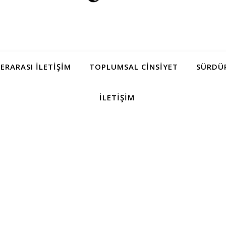
LERARASI İLETIŞIM
TOPLUMSAL CINSIYET
SÜRDÜR
İLETIŞIM