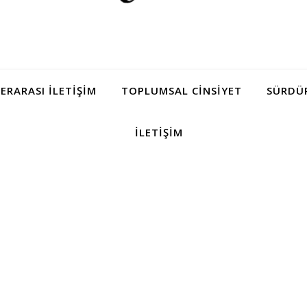
LERARASI İLETIŞIM
TOPLUMSAL CINSIYET
SÜRDÜR
İLETIŞIM