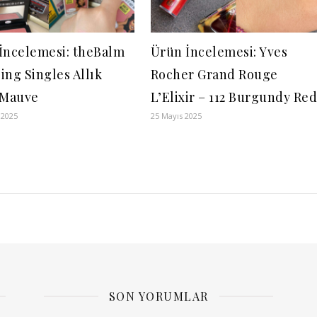
İncelemesi: theBalm
Ürün İncelemesi: Yves
ing Singles Allık
Rocher Grand Rouge
 Mauve
L’Elixir – 112 Burgundy Re
 2025
25 Mayıs 2025
SON YORUMLAR