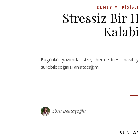
,
DENEYIM
KIŞISE
Stressiz Bir
Kalab
Bugünkü yazımda size, hem stresi nasıl y
sürebileceğinizi anlatacağım.
Ebru Bektaşoğlu
BUNLAR