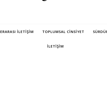
LERARASI İLETIŞIM
TOPLUMSAL CINSIYET
SÜRDÜR
İLETIŞIM