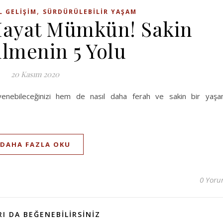
,
L GELIŞIM
SÜRDÜRÜLEBILIR YAŞAM
 Hayat Mümkün! Sakin
ilmenin 5 Yolu
20 Kasım 2020
enebileceğinizi hem de nasıl daha ferah ve sakin bir yaş
DAHA FAZLA OKU
0 Yor
I DA BEĞENEBILIRSINIZ