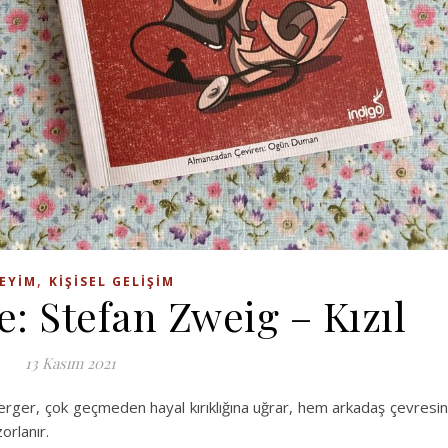
,
EYIM
KIŞISEL GELIŞIM
: Stefan Zweig – Kızıl
13 Kasım 2021
Berger, çok geçmeden hayal kırıklığına uğrar, hem arkadaş çevresi
rlanır.