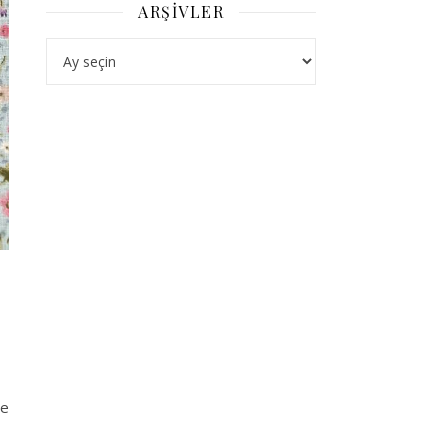
ARŞIVLER
Arşivler
ne