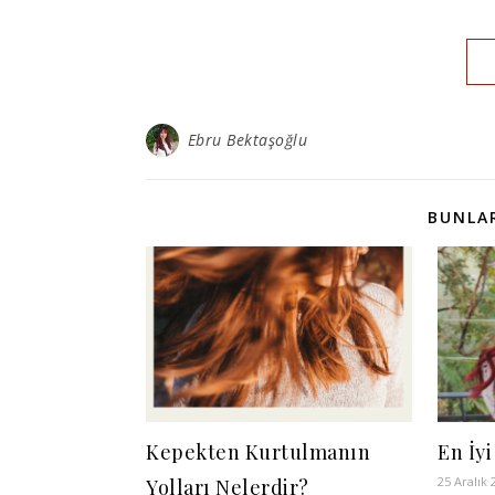
Ebru Bektaşoğlu
BUNLAR
Kepekten Kurtulmanın
En İyi
25 Aralık 
Yolları Nelerdir?