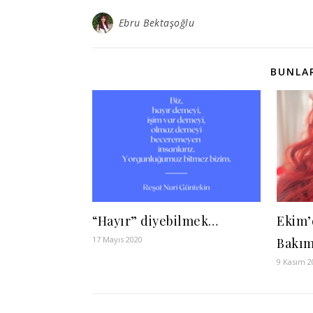
Ebru Bektaşoğlu
BUNLAR
“Hayır” diyebilmek…
Ekim’d
17 Mayıs 2020
Bakım
9 Kasım 2