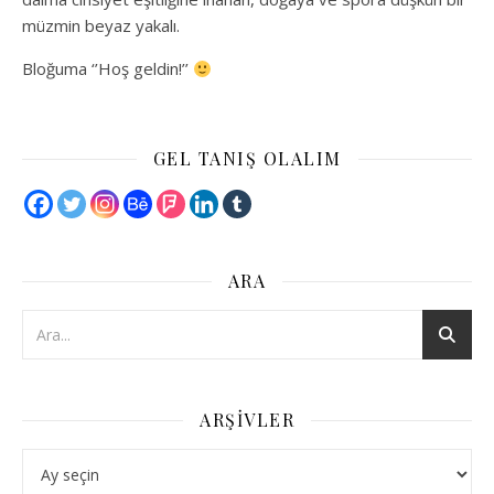
müzmin beyaz yakalı.
Bloğuma ‘’Hoş geldin!’’
GEL TANIŞ OLALIM
ARA
ARŞIVLER
Arşivler