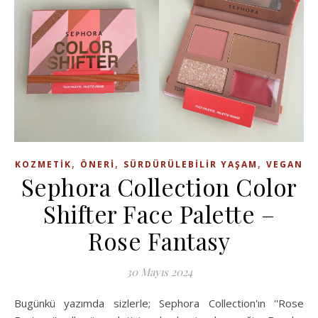
,
,
,
KOZMETIK
ÖNERI
SÜRDÜRÜLEBILIR YAŞAM
VEGAN
Sephora Collection Color
Shifter Face Palette –
Rose Fantasy
30 Mayıs 2024
Bugünkü yazımda sizlerle; Sephora Collection'ın ''Rose