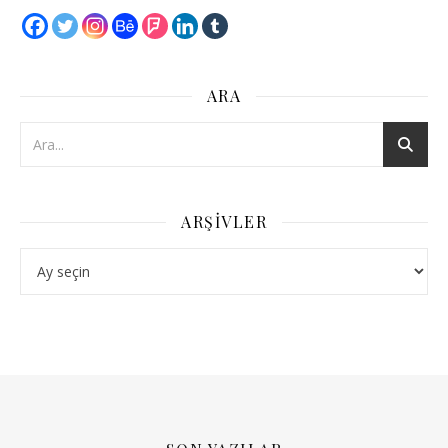
ARA
ARŞIVLER
Arşivler