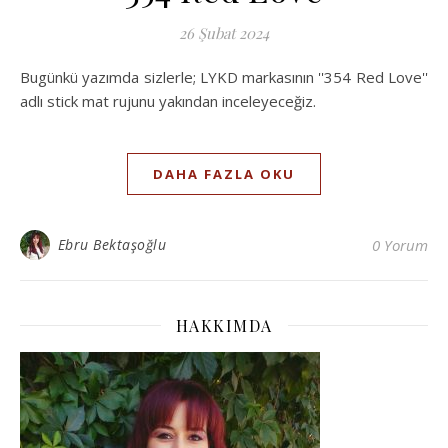
26 Şubat 2024
Bugünkü yazımda sizlerle; LYKD markasının ''354 Red Love''
adlı stick mat rujunu yakından inceleyeceğiz.
DAHA FAZLA OKU
Ebru Bektaşoğlu
0 Yorum
HAKKIMDA