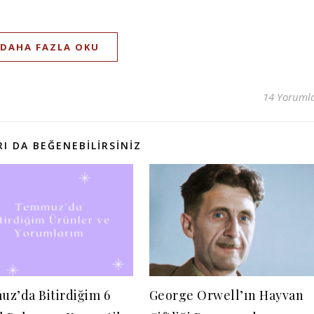
DAHA FAZLA OKU
14 Yoruml
I DA BEĞENEBILIRSINIZ
z’da Bitirdiğim 6
George Orwell’ın Hayvan