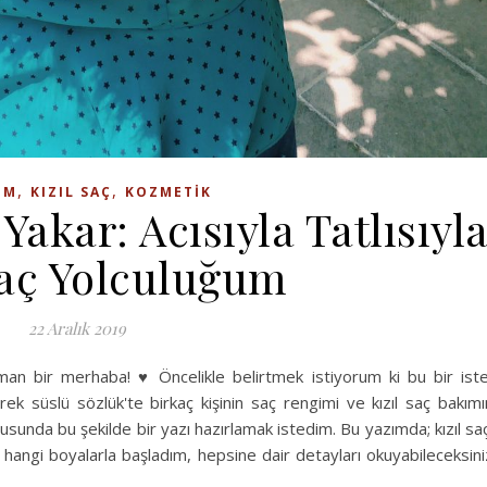
,
,
IM
KIZIL SAÇ
KOZMETIK
 Yakar: Acısıyla Tatlısıyl
Saç Yolculuğum
22 Aralık 2019
an bir merhaba! ♥️ Öncelikle belirtmek istiyorum ki bu bir ist
k süslü sözlük'te birkaç kişinin saç rengimi ve kızıl saç bakımı
sunda bu şekilde bir yazı hazırlamak istedim. Bu yazımda; kızıl saç
hangi boyalarla başladım, hepsine dair detayları okuyabileceksini