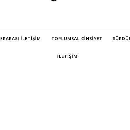
LERARASI İLETIŞIM
TOPLUMSAL CINSIYET
SÜRDÜR
İLETIŞIM