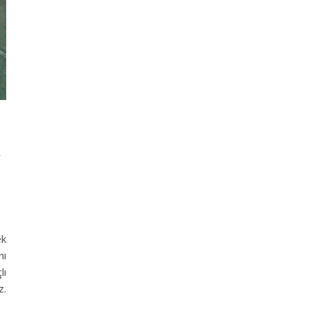
a
ek
nı
lı
z.