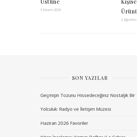
Üstüne
Kişis
3 Kasım 2020
Ürün
2 Ağustos
SON YAZILAR
Geçmişin Tozunu Hissedeceğiniz Nostaljik Bir
Yolculuk: Radyo ve İletişim Müzesi
Haziran 2026 Favoriler
Kitap İnceleme: Kırmızı Defter (Le Cahier