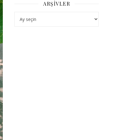
ARŞIVLER
Arşivler