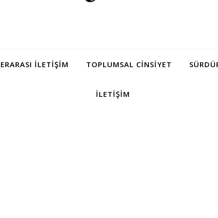
LERARASI İLETIŞIM
TOPLUMSAL CINSIYET
SÜRDÜR
İLETIŞIM