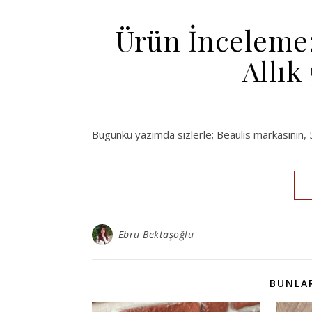
Ürün İnceleme
Allık
Bugünkü yazımda sizlerle; Beaulis markasının, 5
Ebru Bektaşoğlu
BUNLAR