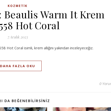
KOZMETIK
: Beaulis Warm It Krem
 558 Hot Coral
7 Aralık 2023
58 Hot Coral isimli, krem allığını yakından inceleyeceğiz.
DAHA FAZLA OKU
0 Yor
I DA BEĞENEBILIRSINIZ