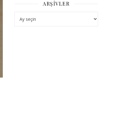
ARŞIVLER
Arşivler