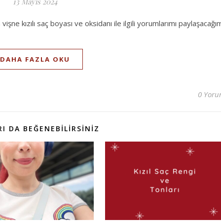
13 Mayıs 2024
şne kızılı saç boyası ve oksidanı ile ilgili yorumlarımı paylaşacağı
DAHA FAZLA OKU
0 Yor
I DA BEĞENEBILIRSINIZ