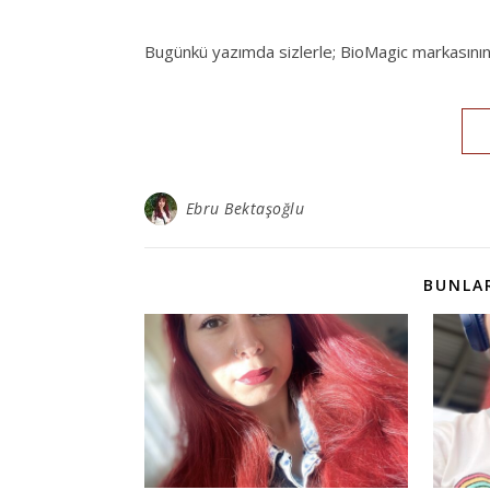
Bugünkü yazımda sizlerle; BioMagic markasının vi
Ebru Bektaşoğlu
BUNLAR