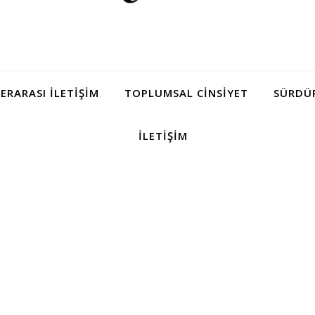
LERARASI İLETIŞIM
TOPLUMSAL CINSIYET
SÜRDÜR
İLETIŞIM