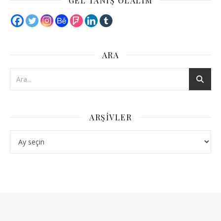
GEL TANIŞ OLALIM
ARA
ARŞIVLER
Arşivler