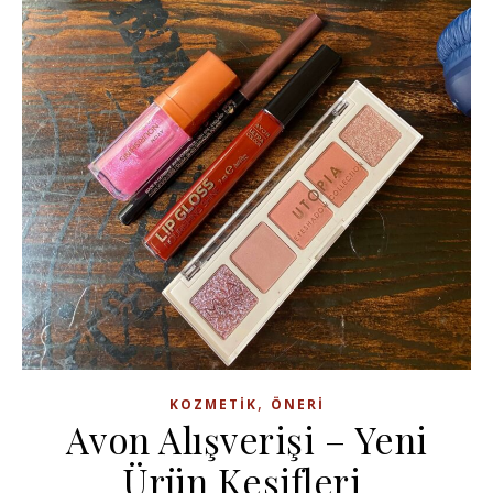
,
KOZMETIK
ÖNERI
Avon Alışverişi – Yeni
Ürün Keşifleri