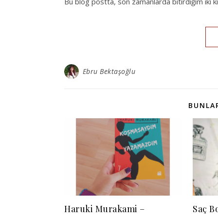
Bu blog postta, son zamanlarda bitirdiğim iki k
Ebru Bektaşoğlu
BUNLAR
Haruki Murakami –
Saç B