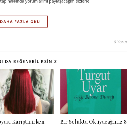
itap hakkında yorumlarımı paylaşacağım sizlerle.
DAHA FAZLA OKU
0 Yor
I DA BEĞENEBILIRSINIZ
oyası Karıştırırken
Bir Solukta Okuyacağınız 8