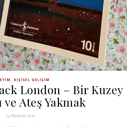
,
EYIM
KIŞISEL GELIŞIM
Jack London – Bir Kuzey
 ve Ateş Yakmak
24 Haziran 2021