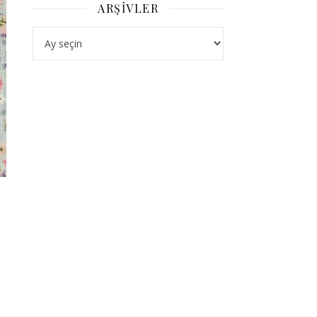
ARŞIVLER
Arşivler