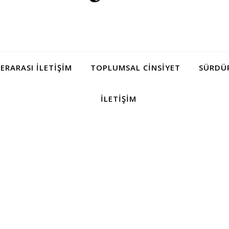
LERARASI İLETIŞIM
TOPLUMSAL CINSIYET
SÜRDÜR
İLETIŞIM