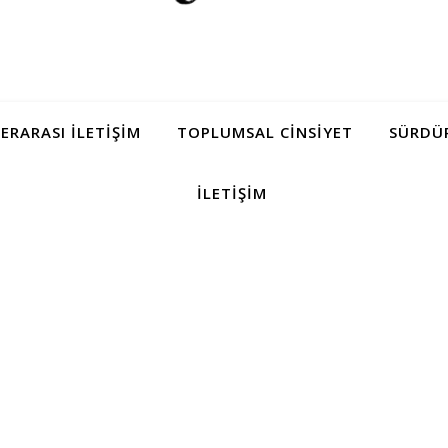
LERARASI İLETIŞIM
TOPLUMSAL CINSIYET
SÜRDÜR
İLETIŞIM