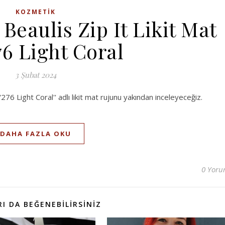
KOZMETIK
Beaulis Zip It Likit Mat
76 Light Coral
3 Şubat 2024
276 Light Coral'' adlı likit mat rujunu yakından inceleyeceğiz.
DAHA FAZLA OKU
0 Yor
I DA BEĞENEBILIRSINIZ